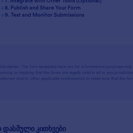
+
7. Integrate with Other Tools (Optional)
+
8. Publish and Share Your Form
+
9. Test and Monitor Submissions
Disclaimer: The form templates here are for informational purposes only. J
advice, or implying that the forms are legally valid in all or any jurisdict
attorney and/or other applicable professionals to make sure that the fo
 დასმული კითხვები