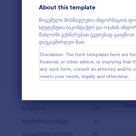
ხმის მიცემა
About this template
5
ჩანაწერების ფორმები
4
მოცემული მოსწავლეთა ინფორმაციის ფო
სტუდენტთა საკონტაქტო და ოჯახის ინფორ
აუდიტი
5
შაბლონი გეხმარებათ უკეთესად გაიცნოთ 
დაუკავშირდეთ მათ.
დაჯილდოების ფორმები
5
Disclaimer: The form templates here are for 
გამოთვლის ფორმები
4
financial, or other advice, or implying that th
გსურთ ახალ
any such form, consult an attorney and/or o
საჭირო ფორ
კონტენტის ფორმები
3
ფორმა შეაგ
meets your needs, legally and otherwise.
ორსულობის
დონაციის ფორმები
9
Go to Cate
ინფორმაც
დეტალების 
დასაქმების ფორმები
14
Dialog end
შაბ
ჩაწერა
4
შეფასების ფორმები
8
უკუკავშირის ფორმები
13