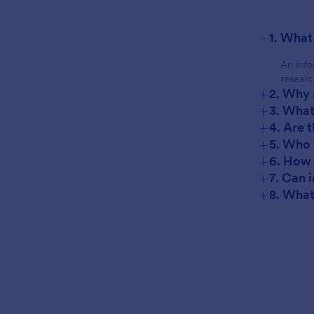
-
1. What
An infor
researc
+
2. Why 
+
3. What
+
4. Are 
+
5. Who 
+
6. How 
+
7. Can 
+
8. What