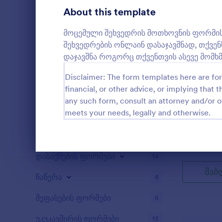
საჭირო მონ
ხმის მიცემა
About this template
5
მომსახურებ
კლიენტის ს
ჩანაწერების ფორმები
4
მოცემული შეხვედრის მოთხოვნის ფორმის
გათვალისწი
შეხვედრების ონლაინ დასაჯავშნად, თქვე
მომსახურებ
აუდიტი
5
სერვისის ღ
დაჯავშნა როგორც თქვენთვის ასევე მომ
ფორმის შა
დაჯილდოების ფორმები
5
მორგებადი 
Disclaimer: The form templates here are for 
საჭიროების
შეხვედრ
financial, or other advice, or implying that th
გამოთვლის ფორმები
4
any such form, consult an attorney and/or o
მოცემული შ
meets your needs, legally and otherwise.
ფორმის ნიმ
კონტენტის ფორმები
3
თქვენს მომ
ონლაინ დას
დონაციის ფორმები
9
Go to Cate
მოთხოვნი
მომხმარებ
შეხვედრის 
Dialog end
დასაქმების ფორმები
14
ასევე მომხ
შაბ
ჩაწერა
4
შეფასების ფორმები
8
უკუკავშირის ფორმები
13