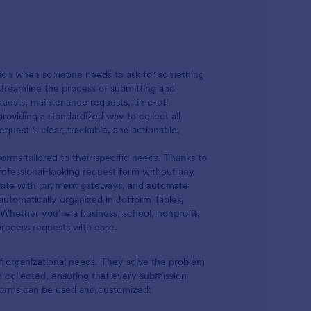
ვებსაიტზე! თქვენს ბიზნესზე მორგებული
ხოვნის
ფორმის გამოყენებით, თქვენ და თქვენს
 თქვენ
თანამშრომლებს შეგიძლიათ იხილოთ
თქვენი
ფორმის მონაცემები ნებისმიერი
და
მოწყობილობიდან - რაც გაგიმარტივებთ
დაჯავშნილი ვიზიტების მართვას და
mation when someone needs to ask for something
დროულად უპასუხებთ პოტენციურ
streamline the process of submitting and
მომხმარებლებს. გამოიყენეთ ინტუიციური
quests, maintenance requests, time-off
ფორმის მშენებელი რათა მიიღოთ
roviding a standardized way to collect all
სასურველი დიზაინი, ატვირთეთ თქვენი
quest is clear, trackable, and actionable,
ლოგო ან უნიკალური ფონური სსურათი,
დაუკავშირდით მძლავრ აპლიკაციებს
orms tailored to their specific needs. Thanks to
რათა გაუგზავნოთ ფორმის მონაცემები
rofessional-looking request form without any
თქვენს სხვა ონლაინ ანგარიშებს,
egrate with payment gateways, and automate
როგორიცაა Google ცხრილები,
 automatically organized in Jotform Tables,
Salesforce ან HubSpot.
 Whether you’re a business, school, nonprofit,
rocess requests with ease.
of organizational needs. They solve the problem
n collected, ensuring that every submission
 forms can be used and customized: