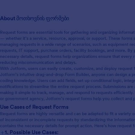
ჩვენი სახლიდან მუშაობის მოთ
ონლაინ ფორმის გამოყენებით,
შეგიძლიათ უკეთესად მართოთ 
About მოთხოვნის ფორმები
კომპანიის სამუშაო პროცესები 
დროულად გამოეხმაუროთ
თანამშრომელთა მოთხოვნებს.
Request forms are essential tools for gathering and organizing infor
— whether it’s a service, resource, approval, or support. These forms 
managing requests in a wide range of scenarios, such as equipment re
requests, IT support, purchase orders, facility bookings, and more. By p
necessary details, request forms help organizations ensure that every re
reducing miscommunication and delays.
With Jotform, users can easily create, customize, and deploy request f
Jotform’s intuitive drag-and-drop Form Builder, anyone can design a p
coding knowledge. Users can add fields, set up conditional logic, int
notifications to streamline the entire request process. Submissions are
making it simple to track, manage, and respond to requests efficiently.
or government agency, Jotform’s request forms help you collect and p
Use Cases of Request Forms
Request forms are highly versatile and can be adapted to fit a variety 
of inconsistent or incomplete requests by standardizing the informatio
contains the necessary details for prompt action. Here’s how request
+
1. Possible Use Cases: