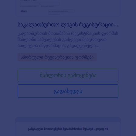
საკალათბურთო ლიგის რეგისტრაციის ფორ?
კალათბურთის მოთამაშის რეგისტრაციის ფორმის
შაბლონი საშუალებას გაძლევთ შეაგროვოთ
ათლეტთა ინფორმაცია, გადაუდებელი
სიტუაციების კონტაქტები და ჯანმრთელობის
Go to Category:
სპორტული რეგისტრაციის ფორმები
დაზღვევის მონაცემები, მშობელთა თანხმობა და
ნებართვები. თქვენ შეგიძლიათ ბაზისად
გამოიყენოთ მოცემული ფორმა და დაამატოთ
შაბლონის გამოყენება
თქვენი ლოგო, სურათები, ფონტები, ფერები და
ჩასვათ თუნდაც თქვენს ვებსაიტზე.
გადახედვა