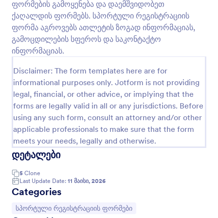
მოცემული ფორმა რათა შეაგროვოთ საკონტაქტო
ფორმების გამოყენება და დაემშვიდობეთ
ინფორმაცია, სათამაშო პოზიცია და
ქაღალდის ფორმებს. სპორტული რეგისტრაციის
ჯანმრთელობის ინფორმაცია. გაამარტივეთ
გადახედვა
ფორმა აგროვებს ათლეტის ზოგად ინფორმაციას,
მოთამაშეების, მწვრთნელების და აღჭურვილობის
გამოცდილების სფეროს და საკონტაქტო
მონაცემების მართვა. გახადეთ თქვენი ფეხბურთის
რეგისტრაციის ფორმის შაბლონი
ინფორმაციას.
განსაკუთრებული JotForm-ის ვიჯეტების,
აპლიკაციებისა და თემების გამოყენებით.
Disclaimer: The form templates here are for
დამატებით, თქვენ შეგიძლიათ გამოიყენოთ
informational purposes only. Jotform is not providing
ფეხბურთის რეგისტრაციის ფორმის შაბლონი
legal, financial, or other advice, or implying that the
როგორც საწყისი ნიმუში და მოარგოთ ის თქვენს
forms are legally valid in all or any jurisdictions. Before
საჭიროებებს.
using any such form, consult an attorney and/or other
applicable professionals to make sure that the form
meets your needs, legally and otherwise.
დეტალები
5
Clone
Last Update Date:
11 მაისი, 2026
Categories
Go to Category:
სპორტული რეგისტრაციის ფორმები