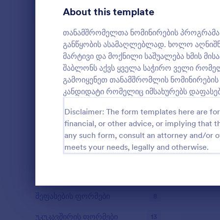
ხმის მიცემა
About this template
5
ჩანაწერების ფორმები
4
თანამშრომელთა ნომინირების პროგრამა ა
განწყობის ასამაღლებლად. ხოლო აღნიშნ
აუდიტი
5
მარტივი და მოქნილი საშუალება ხმის მი
შაბლონს აქვს ყველა საჭირო ველი რომე
დაჯილდოების ფორმები
5
გამოიყენეთ თანამშრომლის ნომინირების
კანდიდატი რომელიც იმსახურებს დაფასებ
გამოთვლის ფორმები
4
მაისურის დ
Disclaimer: The form templates here are for 
იდეალურია 
კონტენტის ფორმები
3
რომლებიც 
financial, or other advice, or implying that th
მაისურებს.
დონაციის ფორმები
9
any such form, consult an attorney and/or o
Go to Cate
ხმის მიცემ
მომხმარებლ
meets your needs, legally and otherwise.
სასურველი 
დასაქმების ფორმები
14
მახასიათებ
შაბ
ჩაწერა
4
Dialog end
შეფასების ფორმები
8
უკუკავშირის ფორმები
13