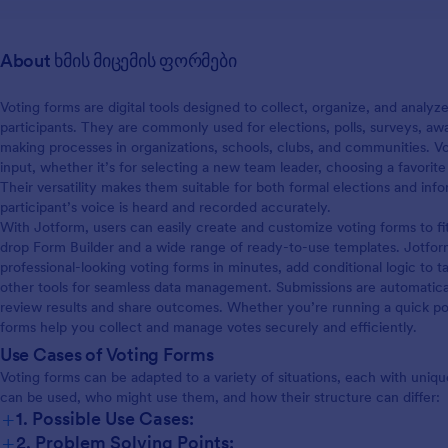
About ხმის მიცემის ფორმები
Voting forms are digital tools designed to collect, organize, and analy
participants. They are commonly used for elections, polls, surveys, aw
making processes in organizations, schools, clubs, and communities. Vo
input, whether it’s for selecting a new team leader, choosing a favorite
Their versatility makes them suitable for both formal elections and info
participant’s voice is heard and recorded accurately.
With Jotform, users can easily create and customize voting forms to fit 
drop Form Builder and a wide range of ready-to-use templates. Jotfor
professional-looking voting forms in minutes, add conditional logic to t
other tools for seamless data management. Submissions are automatical
review results and share outcomes. Whether you’re running a quick poll
forms help you collect and manage votes securely and efficiently.
Use Cases of Voting Forms
Voting forms can be adapted to a variety of situations, each with uni
can be used, who might use them, and how their structure can differ:
+
1. Possible Use Cases:
+
2. Problem Solving Points: