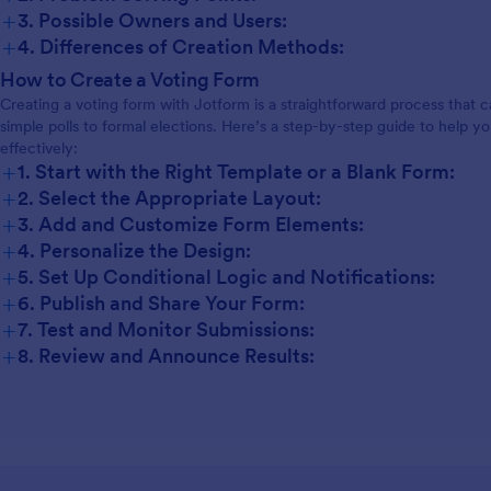
+
3. Possible Owners and Users:
+
4. Differences of Creation Methods:
School Elections:
How to Create a Voting Form
Creating a voting form with Jotform is a straightforward process that 
Employee Awards:
simple polls to formal elections. Here’s a step-by-step guide to help 
Community Polls:
effectively:
Formal Elections:
+
1. Start with the Right Template or a Blank Form:
+
2. Select the Appropriate Layout:
+
3. Add and Customize Form Elements:
+
4. Personalize the Design:
+
5. Set Up Conditional Logic and Notifications:
+
6. Publish and Share Your Form:
+
7. Test and Monitor Submissions:
+
8. Review and Announce Results: