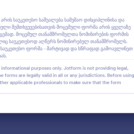
: მაისურის დიზაინის ხმის მიცემის ფორმა
: 
გადახედვა
გადახედვა
რის საუკეთესო საშუალება სამუშაო დისციპლინისა და
ული შემთხვევებისათვის მოცემული ფორმა არის ყველაზე
საცემად. მოცემულ თანამშრომელთა ნომინირების ფორმის
ლიც საუკეთესოდ აღწერს ნომინირებულ თანამშრომელს.
 საუკეთესო ფორმა - მარტივად და სწრაფად გამოავლინეთ
მაისურის დიზაინის ხმის მიცემის ფორმა
კომიტეტის ნომინაციის 
ას.
იზაინის ხმის მიცემის ფორმა
კომიტეტის ნომინაციის ფორმა
informational purposes only. Jotform is not providing legal,
კომპანიებისათვის,
საშუალებას გაძლევს შეაგროვო
აწარმოებენ ბრენდირებულ
მიცემის სახელი და გუნდი პირვ
e forms are legally valid in all or any jurisdictions. Before usin
 ფორმა საშუალებას აძლევს
სასურველ კანდიდატთან ერთად,
ther applicable professionals to make sure that the form
gory:
Go to Category:
ა
ხმის მიცემა
ებს აირჩიონ მაისურის
თითოეული მათგანისათვის ხმის
დიზაინი, ფერისა და ზომის
მოტივაციის დასაბუთება.
ლები
ლონის გამოყენება
შაბლონის გამოყენ