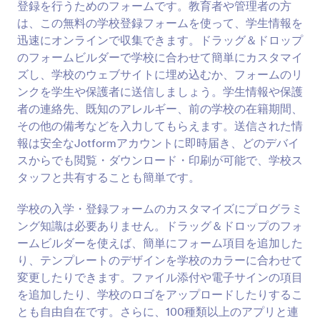
登録を行うためのフォームです。教育者や管理者の方
され、あなたのJotformアカウントに安全に保存さ
プレビュー
れ、どのデバイスからでも閲覧・管理することがで
は、この無料の学校登録フォームを使って、学生情報を
きます。受信内容をPDFドキュメントに変換するこ
迅速にオンラインで収集できます。ドラッグ＆ドロップ
ともできるので、ダウンロードや印刷、保護者との
のフォームビルダーで学校に合わせて簡単にカスタマイ
共有が簡単にできます。 学年を問わず、この数学テ
ズし、学校のウェブサイトに埋め込むか、フォームのリ
ストのテンプレートは、ドラッグ＆ドロップのフォ
ンクを学生や保護者に送信しましょう。学生情報や保護
ームビルダーを使って、学校や教室に合わせて簡単
に更新することができます。あなたのロゴを追加し
者の連絡先、既知のアレルギー、前の学校の在籍期間、
たり、記入可能なテーブルを使用したり、画像をア
その他の備考などを入力してもらえます。送信された情
ップロードして、あなたのクイズをより魅力的にす
報は安全なJotformアカウントに即時届き、どのデバイ
るために配色をカスタマイズすることができます。
スからでも閲覧・ダウンロード・印刷が可能で、学校ス
100種類以上のフォームの統合機能では、あなたが既
タッフと共有することも簡単です。
に使用している他のアカウントに直接テスト結果を
送信することが簡単にできます。Googleシート、
Googleドライブ、またそれ以外の統合機能が用意さ
学校の入学・登録フォームのカスタマイズにプログラミ
れています。無料のオンライン数学クイズのテンプ
ング知識は必要ありません。ドラッグ＆ドロップのフォ
レートを使用して、生徒の学習を支援するスマート
ームビルダーを使えば、簡単にフォーム項目を追加した
な採点方法により、より多くの時間を生徒と費やす
り、テンプレートのデザインを学校のカラーに合わせて
ことができます。オンラインの数学クイズのテンプ
変更したりできます。ファイル添付や電子サインの項目
レートを使用して、生徒の学習を支援しましょう。
を追加したり、学校のロゴをアップロードしたりするこ
とも自由自在です。さらに、100種類以上のアプリと連