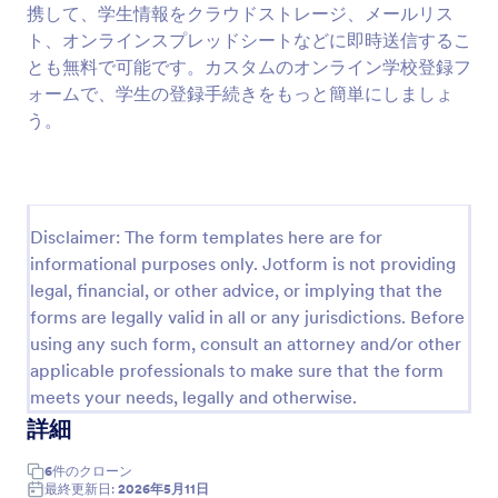
携して、学生情報をクラウドストレージ、メールリス
授業への出席確認フォーム
ト、オンラインスプレッドシートなどに即時送信するこ
とも無料で可能です。カスタムのオンライン学校登録フ
授業の出席記録をオンラインで管理。簡単にカスタ
マイズでき、どのデバイスからでも入力可能。
ォームで、学生の登録手続きをもっと簡単にしましょ
Jotformテーブルで追跡し、100以上のアプリと連携
う。
できます。
Go to Category:
教育フォーム
テンプレートを使用する
Disclaimer: The form templates here are for
informational purposes only. Jotform is not providing
プレビュー
legal, financial, or other advice, or implying that the
forms are legally valid in all or any jurisdictions. Before
using any such form, consult an attorney and/or other
applicable professionals to make sure that the form
meets your needs, legally and otherwise.
詳細
6
件の
クローン
最終更新日:
2026年5月11日