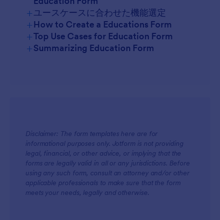
Education Form
+
ユースケースに合わせた機能選定
+
How to Create a Educations Form
+
Top Use Cases for Education Form
+
Summarizing Education Form
For Managers
Disclaimer: The form templates here are for
informational purposes only. Jotform is not providing
For Teams
legal, financial, or other advice, or implying that the
forms are legally valid in all or any jurisdictions. Before
using any such form, consult an attorney and/or other
applicable professionals to make sure that the form
meets your needs, legally and otherwise.