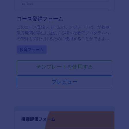
コース登録フォーム
このコース登録フォームのテンプレートは、学校や
教育機関が学生に提供する様々な教育プログラムへ
の登録を受け付けるために使用することができま
す。このフォームでは、登録やデータ処理を容易に
Go to Category:
教育フォーム
するために、氏名、生年月日、住所など、登録者の
必要な情報のみを収集します。また、この授業登録
テンプレートでは、コースがハイライトされてお
テンプレートを使用する
り、学生がコースを検索して選択できるようになっ
ています。この登録フォームのテンプレートには、
学生が登録プロセスに関するコメントを送信した
プレビュー
り、登録に関する質問をするためのテキストエリア
が用意されています。