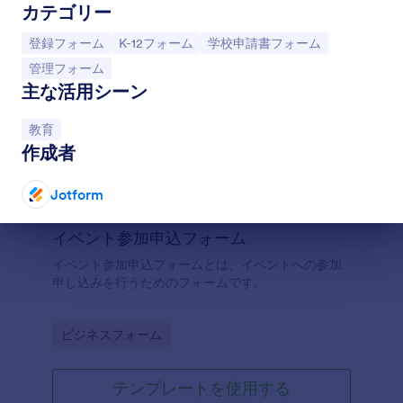
カテゴリー
カテゴリーへ移動：
カテゴリーへ移動：
カテゴリーへ移動：
登録フォーム
K-12フォーム
学校申請書フォーム
カテゴリーへ移動：
管理フォーム
主な活用シーン
カテゴリーへ移動：
教育
作成者
Jotform
終了
イベント参加申込フォーム
イベント参加申込フォームとは、イベントへの参加
申し込みを行うためのフォームです。
Go to Category:
ビジネスフォーム
テンプレートを使用する