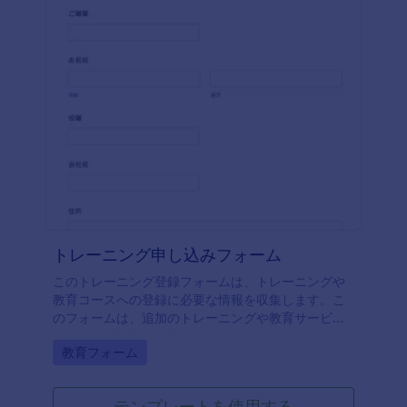
トレーニング申し込みフォーム
このトレーニング登録フォームは、トレーニングや
教育コースへの登録に必要な情報を収集します。こ
のフォームは、追加のトレーニングや教育サービス
を求める参加者や学生の登録に使用できます。この
Go to Category:
教育フォーム
フォームは、Square、PayPal、Stripeなど、Jotform
が提供する20種類以上の決済プロセッサーのいずれ
かと統合することができます。このフォームは完全
テンプレートを使用する