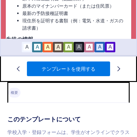
テンプレートを使用する
ミニ数学テスト
この無料の数学テストのテンプレートを使用して、
オンラインであなたの学生の知識をテストできま
概要
す。テストを開始するには、あなたの授業計画と一
致するように質問をカスタマイズし、条件付きロジ
Go to Category:
教育フォーム
ックを使用して正しい答えを設定します。その後、
リンクを介して直接学生とクイズを共有するか、ま
このテンプレートについて
たは簡単にアクセスできるようにあなたのクラスの
テンプレートを使用する
ウェブサイト内にフォームを埋め込むことができま
学校入学・登録フォームは、学生がオンラインでクラス
す。提出されたクイズの答えはすべて自動的に採点