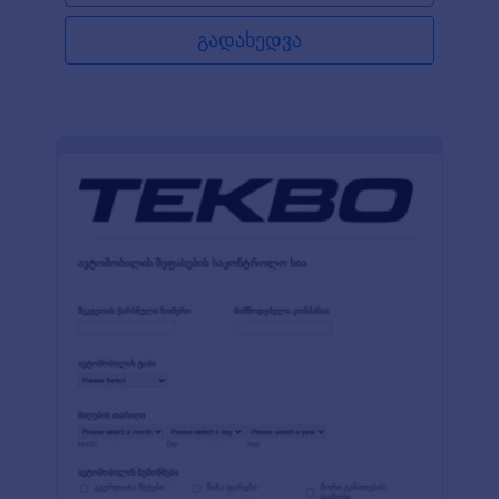
მოკლე შეჯამება. გაამარტივეთ საკონსულტაციო
სესიების ჩანაწერების წარმოება მოცემული
გადახედვა
შაბლონის გამოყენებით დღესვე!