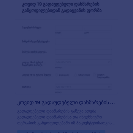
ექიმის კაბინეტისათვის მზადაა გამოსაყენებლად,
მაგრამ თავისუფლად შეგიძლიათ შეიტანოთ
სასურველი ცვლილებები. არ გჭირდებათ კოდის
წერის გამოცდილება - მარტივად აიღეთ და
ჩასვით ფორმის ველები, შეცვალეთ ფორმის
ვიზუალი, დააყენეთ ავტომოპასუხე იმეილები და
მრავალი სხვა. როდესაც მორჩებით ფორმის
მორგებას, თქვენ შეგიძლიათ ჩასვათ თქვენს
ვებსაიტზე, გაუგზავნოთ პაციენტებს, გამოიყენოთ
ფორმის მიმაგრების ფუნქციონალი ან
შეავსებინოთ პაციენტებს უშუალოდ მიმღებში.
გამოიყენეთ ჩვენი მარტივი და მოქნილი
კორონავირუსის კითხვარი - უზრუნველყავით
ექიმებისა და პაციენტების უსაფრთხოება.
კოვიდ 19 გადაუდებელი დახმარების განყო?
გადაუდებელი დახმარების გაწევა ხდება
გადაუდებელი დახმარებისა და ინტენსიური
თერაპიის განყოფილებაში იმ პაციენტებისათვის,
რომელთაც აქვთ სხეულის მძიმე დაზიანება ან