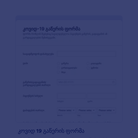
გააზიაროთ ან აქციოთ PDF დოკუმენტებად.
თქვენი ონლაინ კითხვარის მორგება არ
საჭიროების კოდის წერის ცოდნას! უბრალოდ
აიღეთ და ჩასვით ფორმის ახალი კითხვები,
დაურთეთ თქვენი ლოგო, ან დააკავშირეთ ფორმა
100+ ინტეგრაციასთან რათა ავტომატურად
გაუგზავნოთ ფორმის მონაცემები თქვენს სხვა
ონლაინ ანგარიშებს. პაციენტთა სენსიტიური
მონაცემების უსაფრთხოების უზრუნველსაყოფად,
თქვენ ასევე შეგიძლიათ ისარგებლოთ HIPAA
სტანდარტების შესაბამისობით.
კოვიდ 19 გაწერის ფორმა