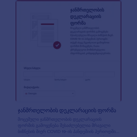
რათა მარტივად იხილოთ ან აქციოთ PDF
დოკუმენტებად. დაამატეთ თქვენი ლოგო,
დაურთეთ სასურველი კითხვები ან განაახლეთ
დიზაინი JotForm-ის ინტუიციური ფორმის
მშენებლის გამოყენებით. თქვენ ასევე შეგიძლიათ
დააკავშიროთ თქვენი ონლაინ ფორმა 100+
უფასო ინტეგაციასთან - მათ შორის Google
კალენდარი, Dropbox, Google Drive, Airtable, Slack
და მრავალი სხვა - რათა ავტომატურად
გაუგზავნოთ ფორმის მონაცემები თქვენს სხვა
ონლაინ ანგარიშებს. პანდემიის დროს,
მნიშვნელოვანია მაქსიმალურად შეამციროთ
ფიზიკური კონტაქტი - ასე რომ, მიიღეთ
შვებულების მოთხოვნები ონლაინ, ნებისმიერი
მოწყობილობის გამოყენებით, ჩვენი მარტივი და
მოქნილი კორონავირუსის შვებულების
მოთხოვნის ფორმის გამოყენებით.
ჯანმრთელობის დეკლარაციის ფორმა
მოცემული ჯანმრთელობის დეკლარაციის
ფორმის გამოყენება შესაძლებელია მრავალი
ბიზნესის მიერ COVID 19-ის პანდემიის პერიოდში.