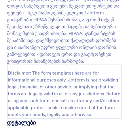
ლოგო, სასურველი ველები, შეცვალეთ ფონტები და
ფერები - სულ რამოდენიმე კლიკით! Jotform
კოვიდ 19 ფაზა 1ა ვაქცინაციის სარეგისტრ?
გთავაზობთ HIPAA შესაბამისობას, ასე რომ თქვენ
შეგიძლიათ უზრუნველყოთ პაციენტთა სენსიტიური
კოვიდ-19 ფაზა 1ა ვაქცინაციის სარეგისტრაციო
ფორმა გამოიყენება კორონავირუსის ვაქცინის
მონაცემების უსაფრთხოება, HIPAA სტანდარტების
დისტრიბუტორების მიერ, რათა მიიღონ 1ა ფაზის
შესაბამისად. დაემშვიდობეთ ქაღალდის ფორმებს
ვაქცინაციის რეგისტრაციები სამედიცინო
და ისიამოვნეთ უფრო ეფექტური ონლაინ ფორმის
Go to Category:
კორონავირუსის გამოხმაურების ფორმები
დაწესებულებების, ჰოსპიტალებისა და ჯანდაცვის
გამოყენებით - დაზოგეთ დრო და გააუმჯობესეთ
სხვა ორგანიზაციებისაგან. მოცემული სრულიად
ვიზიტორთა ჩანაწერების წარმოება.
უფასო ონალინ ფორმის გამოყენებით, თქვენ
შაბლონის გამოყენება
შეუფერხებლად შეგიძლიათ მიიღოთ ვაქცინაციის
Disclaimer: The form templates here are for
მოთხოვნები ონლაინ! მარტივად მოარგეთ
შაბლონი თქვენს ბრენდინგს, ჩასვით თქვენს
informational purposes only. Jotform is not providing
გადახედვა
ვებსაიტზე ან გააზიარეთ ფორმის ლინკის
legal, financial, or other advice, or implying that the
გამოყენებით და მომენტალურად მიიღეთ
forms are legally valid in all or any jurisdictions. Before
მონაცემები ნებისმიერი მოწყობილობიდან. თქვენ
using any such form, consult an attorney and/or other
შეგიძლიათ მართოთ მონაცემები თქვენს დაცულ
applicable professionals to make sure that the form
Jotform ანგარიშში - ინბოქსის, ცხრილებისა და
რეპორტების მშენებლის გამოყენებით.
meets your needs, legally and otherwise.
თავისუფლად დაამატეთ ფორმის ახალი ველები
დეტალები
რათა შეაგროვოთ დამატებითი ინფორმაცია,