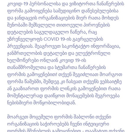
მისაღებად განკუთვნილი შეხვედრის დაგეგმვის
კოვიდ-19 პერსონალისა და ვიზიტორთა ჩანაწერების
ფორმა. მარტივად მოარგეთ ფორმა თქვენს
ფორმა გამოიყენება სამედიცინო დაწესებულებისა
სამედიცინო პრაქტიკას, პაციენტთა მონაცემების
გადახედვა
და ჯანდაცვის ორგანიზაციების მიერ რათა მოხდეს
უსაფრთხოებისათვის გამოიყენეთ HIPAA
შესაბამისობა, ჩასვით ფორმა თქვენს ვებსაიტზე ან
შენობაში შემსვლელი თითოეული პიროვნების
გააზიარეთ ლინკის გამოყენებით და დაიწყეთ
დეტალების საგულდაგულო ჩაწერა, რაც
ვიზიტების დაგეგმვა ონლაინ. გამოიყენეთ
უზრუნველყოფს COVID 19-ის გავრცელების
JotForm-ის ინტუიციური ფორმის მშენებელი რათა
პრევენციას. შეაგროვეთ საკონტაქტო ინფორმაცია,
სწრაფად დაამატოთ შეხვედრის ხელმისაწვდომი
ჯანმრთელობის დეტალები და ელექტრონული
პერიოდები კალენდარის ვიჯეტს, რომელიც
ავტომატურად გააუქმებს წინა პაციენტის მიერ
ხელმოწერები ონლაინ კოვიდ 19-ის
დაჯავშნილ პერიოდს - იდეალური საშუალება
თანამშრომელთა და სტუმართა ჩანაწერების
რათა არ მოხდეს ორმაგი დაჯავშნა! თქვენ ასევე
ფორმის გამოყენებით! თქვენ შეგიძლიათ მოარგოთ
შეგიძლიათ ატვირთოთ თქვენი ლოგო, დაურთოთ
ფორმა წამებში, შემდეგ კი ჩასვათ თქვენს ვებსაიტზე
დამატებითი კითხვები და სურვილისამებრ
ან გააზიაროთ ფორმის ლინკის გამოყენებით რათა
მოარგოთ დიზაინი - ან გაუგზავნოთ ფორმის
მონაცემები მესამე მხარის აპლიკაციებს,
მომენტალურად დაიწყოთ მონაცემების შეგროვება
როგირცაა Google კალენდარი, Google ცხრილები
ნებისმიერი მოწყობილობიდან.
და Slack ჩვენი 100+ უფასო ფორმის
ინტეგრაციების გამოყენებით! გააუმჯობესეთ
მოარგეთ მოცემული ფორმის შაბლონი თქვენი
პაციენტების მიერ ვიზიტის დაჯავშნის პროცესი
ორგანიზაციის საჭიროებებს ჩვენი ინტუიციური
JotForm-ის "კოვიდ-19" ვაქცინის მისაღები ვიზიტის
დაჯავშნის ფორმის გამოყენებით.
ფორმის მშენებლის გამოყენებით - დაამატეთ თქვენი