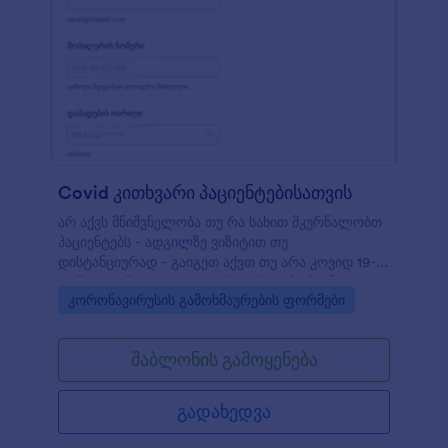
ახლავე.
Covid კითხვარი პაციენტებისათვის
არ აქვს მნიშვნელობა თუ რა სახით მკურნალობთ
პაციენტებს - ადგილზე ვიზიტით თუ
დისტანციურად - გაიგეთ აქვთ თუ არა კოვიდ 19-
თან დაკავშირებული რაიმე სიმპტომი ჩვენი
Go to Category:
კორონავირუსის გამოხმაურების ფორმები
კორონავირუსის კითხვარის გამოყენებით.
მონაცემების შესაგროვებლად, მარტივად
გააზიარეთ ფორმა ლინკის გამოყენებით, ჩასვით
შაბლონის გამოყენება
თქვენი სამედიცინო დაწესებულების ვებსაიტზე, ან
შეავსებინეთ პაციენტებს ვიზიტისას თქვენი
კომპიუტერის ან ტაბლეტის გამოყენებით.
გადახედვა
მონაცემები უსაფრთხოდ ინახება თქვენს Jotform
ანგარიშში - რათა მარტივად იხილოთ,