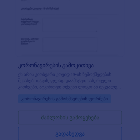
სენსიტიური ინფორმაციის უსაფრთხოებისათვის,
თქვენ ასევე შეგიძლიათ ისარგებლოთ HIPAA
შესაბამისობით. COVID 19-ის გაწერის ფორმის
გამოყენებით, თქვენ გექნებათ ეფექტური და
უკონტაქტო საშუალება რათა გააუმჯობესოთ
პაციენტთა ჩანაწერებისა და გაწერის
ინფორმაციის წარმოების პროცესი.
კორონავირუსის გამოკითხვა
ეს არის კითხვარი კოვიდ 19-ის ზემოქმედების
შესახებ. თავისუფლად დაამატეთ სასურველი
კითხვები, ატვირთეთ თქვენი ლოგო ან შეცვალეთ
ფონტები და ფერები JotForm-ის ინტუიციური
Go to Category:
კორონავირუსის გამოხმაურების ფორმები
ფორმის მშენებლის გამოყენებით.
შაბლონის გამოყენება
გადახედვა