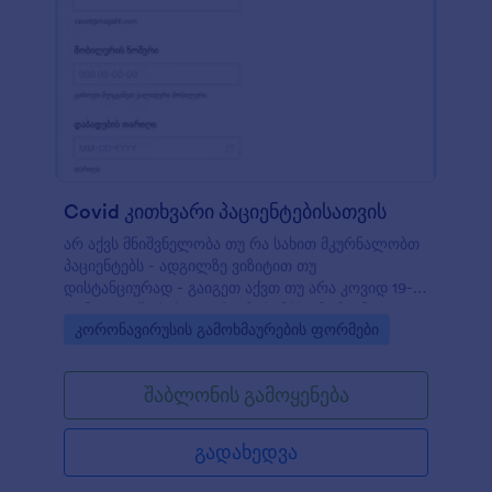
ახლავე.
Covid კითხვარი პაციენტებისათვის
არ აქვს მნიშვნელობა თუ რა სახით მკურნალობთ
პაციენტებს - ადგილზე ვიზიტით თუ
დისტანციურად - გაიგეთ აქვთ თუ არა კოვიდ 19-
თან დაკავშირებული რაიმე სიმპტომი ჩვენი
Go to Category:
კორონავირუსის გამოხმაურების ფორმები
კორონავირუსის კითხვარის გამოყენებით.
მონაცემების შესაგროვებლად, მარტივად
გააზიარეთ ფორმა ლინკის გამოყენებით, ჩასვით
შაბლონის გამოყენება
თქვენი სამედიცინო დაწესებულების ვებსაიტზე, ან
შეავსებინეთ პაციენტებს ვიზიტისას თქვენი
კომპიუტერის ან ტაბლეტის გამოყენებით.
გადახედვა
მონაცემები უსაფრთხოდ ინახება თქვენს Jotform
ანგარიშში - რათა მარტივად იხილოთ,