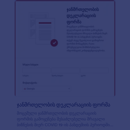
რათა მარტივად იხილოთ ან აქციოთ PDF
დოკუმენტებად. დაამატეთ თქვენი ლოგო,
დაურთეთ სასურველი კითხვები ან განაახლეთ
დიზაინი JotForm-ის ინტუიციური ფორმის
მშენებლის გამოყენებით. თქვენ ასევე შეგიძლიათ
დააკავშიროთ თქვენი ონლაინ ფორმა 100+
უფასო ინტეგაციასთან - მათ შორის Google
კალენდარი, Dropbox, Google Drive, Airtable, Slack
და მრავალი სხვა - რათა ავტომატურად
გაუგზავნოთ ფორმის მონაცემები თქვენს სხვა
ონლაინ ანგარიშებს. პანდემიის დროს,
მნიშვნელოვანია მაქსიმალურად შეამციროთ
ფიზიკური კონტაქტი - ასე რომ, მიიღეთ
შვებულების მოთხოვნები ონლაინ, ნებისმიერი
მოწყობილობის გამოყენებით, ჩვენი მარტივი და
მოქნილი კორონავირუსის შვებულების
მოთხოვნის ფორმის გამოყენებით.
ჯანმრთელობის დეკლარაციის ფორმა
მოცემული ჯანმრთელობის დეკლარაციის
ფორმის გამოყენება შესაძლებელია მრავალი
ბიზნესის მიერ COVID 19-ის პანდემიის პერიოდში.