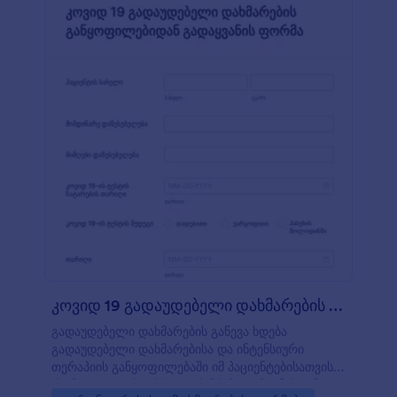
ექიმის კაბინეტისათვის მზადაა გამოსაყენებლად,
მაგრამ თავისუფლად შეგიძლიათ შეიტანოთ
სასურველი ცვლილებები. არ გჭირდებათ კოდის
წერის გამოცდილება - მარტივად აიღეთ და
ჩასვით ფორმის ველები, შეცვალეთ ფორმის
ვიზუალი, დააყენეთ ავტომოპასუხე იმეილები და
მრავალი სხვა. როდესაც მორჩებით ფორმის
მორგებას, თქვენ შეგიძლიათ ჩასვათ თქვენს
ვებსაიტზე, გაუგზავნოთ პაციენტებს, გამოიყენოთ
ფორმის მიმაგრების ფუნქციონალი ან
შეავსებინოთ პაციენტებს უშუალოდ მიმღებში.
გამოიყენეთ ჩვენი მარტივი და მოქნილი
კორონავირუსის კითხვარი - უზრუნველყავით
ექიმებისა და პაციენტების უსაფრთხოება.
კოვიდ 19 გადაუდებელი დახმარების განყო?
გადაუდებელი დახმარების გაწევა ხდება
გადაუდებელი დახმარებისა და ინტენსიური
თერაპიის განყოფილებაში იმ პაციენტებისათვის,
რომელთაც აქვთ სხეულის მძიმე დაზიანება ან