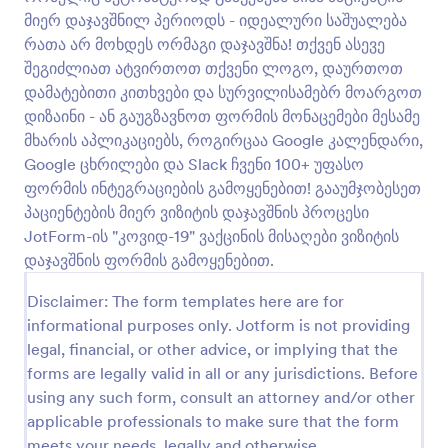
მიერ დაჯავშნილ პერიოდს - იდეალური საშუალება
რათა არ მოხდეს ორმაგი დაჯავშნა! თქვენ ასევე
კოვიდ 19 ფაზა 1ა ვაქცინაციის სარეგისტრ?
შეგიძლიათ ატვირთოთ თქვენი ლოგო, დაურთოთ
დამატებითი კითხვები და სურვილისამებრ მოარგოთ
კოვიდ-19 ფაზა 1ა ვაქცინაციის სარეგისტრაციო
ფორმა გამოიყენება კორონავირუსის ვაქცინის
დიზაინი - ან გაუგზავნოთ ფორმის მონაცემები მესამე
დისტრიბუტორების მიერ, რათა მიიღონ 1ა ფაზის
მხარის აპლიკაციებს, როგირცაა Google კალენდარი,
ვაქცინაციის რეგისტრაციები სამედიცინო
Google ცხრილები და Slack ჩვენი 100+ უფასო
Go to Category:
კორონავირუსის გამოხმაურების ფორმები
დაწესებულებების, ჰოსპიტალებისა და ჯანდაცვის
ფორმის ინტეგრაციების გამოყენებით! გააუმჯობესეთ
სხვა ორგანიზაციებისაგან. მოცემული სრულიად
პაციენტების მიერ ვიზიტის დაჯავშნის პროცესი
უფასო ონალინ ფორმის გამოყენებით, თქვენ
შაბლონის გამოყენება
შეუფერხებლად შეგიძლიათ მიიღოთ ვაქცინაციის
JotForm-ის "კოვიდ-19" ვაქცინის მისაღები ვიზიტის
მოთხოვნები ონლაინ! მარტივად მოარგეთ
დაჯავშნის ფორმის გამოყენებით.
შაბლონი თქვენს ბრენდინგს, ჩასვით თქვენს
გადახედვა
ვებსაიტზე ან გააზიარეთ ფორმის ლინკის
Disclaimer: The form templates here are for
გამოყენებით და მომენტალურად მიიღეთ
informational purposes only. Jotform is not providing
მონაცემები ნებისმიერი მოწყობილობიდან. თქვენ
legal, financial, or other advice, or implying that the
შეგიძლიათ მართოთ მონაცემები თქვენს დაცულ
forms are legally valid in all or any jurisdictions. Before
Jotform ანგარიშში - ინბოქსის, ცხრილებისა და
რეპორტების მშენებლის გამოყენებით.
using any such form, consult an attorney and/or other
თავისუფლად დაამატეთ ფორმის ახალი ველები
applicable professionals to make sure that the form
რათა შეაგროვოთ დამატებითი ინფორმაცია,
meets your needs, legally and otherwise.