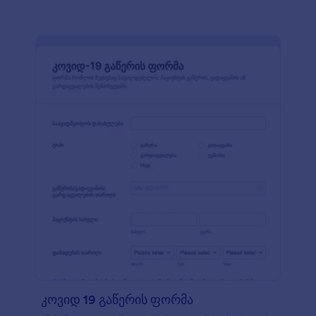
გააზიაროთ ან აქციოთ PDF დოკუმენტებად.
თქვენი ონლაინ კითხვარის მორგება არ
საჭიროების კოდის წერის ცოდნას! უბრალოდ
აიღეთ და ჩასვით ფორმის ახალი კითხვები,
დაურთეთ თქვენი ლოგო, ან დააკავშირეთ ფორმა
100+ ინტეგრაციასთან რათა ავტომატურად
გაუგზავნოთ ფორმის მონაცემები თქვენს სხვა
ონლაინ ანგარიშებს. პაციენტთა სენსიტიური
მონაცემების უსაფრთხოების უზრუნველსაყოფად,
თქვენ ასევე შეგიძლიათ ისარგებლოთ HIPAA
სტანდარტების შესაბამისობით.
კოვიდ 19 გაწერის ფორმა