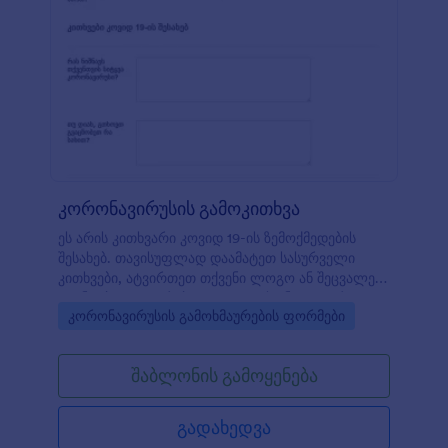
სენსიტიური ინფორმაციის უსაფრთხოებისათვის,
თქვენ ასევე შეგიძლიათ ისარგებლოთ HIPAA
შესაბამისობით. COVID 19-ის გაწერის ფორმის
გამოყენებით, თქვენ გექნებათ ეფექტური და
უკონტაქტო საშუალება რათა გააუმჯობესოთ
პაციენტთა ჩანაწერებისა და გაწერის
ინფორმაციის წარმოების პროცესი.
კორონავირუსის გამოკითხვა
ეს არის კითხვარი კოვიდ 19-ის ზემოქმედების
შესახებ. თავისუფლად დაამატეთ სასურველი
კითხვები, ატვირთეთ თქვენი ლოგო ან შეცვალეთ
ფონტები და ფერები JotForm-ის ინტუიციური
Go to Category:
კორონავირუსის გამოხმაურების ფორმები
ფორმის მშენებლის გამოყენებით.
შაბლონის გამოყენება
გადახედვა