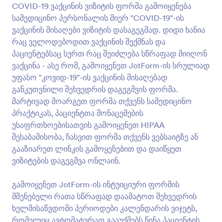
მისაღებად განკუთვნილი შეხვედრის დაგეგმვის
COVID-19 ვაქცინის ვიზიტის ფორმა გამოიყენება
ფორმა. მარტივად მოარგეთ ფორმა თქვენს
სამედიცინო პერსონალის მიერ "COVID-19"-ის
სამედიცინო პრაქტიკას, პაციენტთა მონაცემების
გადახედვა
ვაქცინის მისაღები ვიზიტის დასაგეგმად. დიდი ხანია
უსაფრთხოებისათვის გამოიყენეთ HIPAA
შესაბამისობა, ჩასვით ფორმა თქვენს ვებსაიტზე ან
რაც ველოდებოდით ვაქცინის შექმნას და
გააზიარეთ ლინკის გამოყენებით და დაიწყეთ
პაციენტებსაც სურთ რაც შეიძლება სწრაფად მიიღონ
ვიზიტების დაგეგმვა ონლაინ. გამოიყენეთ
ვაქცინა - ასე რომ, გამოიყენეთ JotForm-ის სრულიად
JotForm-ის ინტუიციური ფორმის მშენებელი რათა
უფასო "კოვიდ-19"-ის ვაქცინის მისაღებად
სწრაფად დაამატოთ შეხვედრის ხელმისაწვდომი
განკუთვნილი შეხვედრის დაგეგმვის ფორმა.
პერიოდები კალენდარის ვიჯეტს, რომელიც
ავტომატურად გააუქმებს წინა პაციენტის მიერ
მარტივად მოარგეთ ფორმა თქვენს სამედიცინო
დაჯავშნილ პერიოდს - იდეალური საშუალება
პრაქტიკას, პაციენტთა მონაცემების
რათა არ მოხდეს ორმაგი დაჯავშნა! თქვენ ასევე
უსაფრთხოებისათვის გამოიყენეთ HIPAA
შეგიძლიათ ატვირთოთ თქვენი ლოგო, დაურთოთ
შესაბამისობა, ჩასვით ფორმა თქვენს ვებსაიტზე ან
დამატებითი კითხვები და სურვილისამებრ
გააზიარეთ ლინკის გამოყენებით და დაიწყეთ
მოარგოთ დიზაინი - ან გაუგზავნოთ ფორმის
მონაცემები მესამე მხარის აპლიკაციებს,
ვიზიტების დაგეგმვა ონლაინ.
როგირცაა Google კალენდარი, Google ცხრილები
და Slack ჩვენი 100+ უფასო ფორმის
გამოიყენეთ JotForm-ის ინტუიციური ფორმის
ინტეგრაციების გამოყენებით! გააუმჯობესეთ
მშენებელი რათა სწრაფად დაამატოთ შეხვედრის
პაციენტების მიერ ვიზიტის დაჯავშნის პროცესი
ხელმისაწვდომი პერიოდები კალენდარის ვიჯეტს,
JotForm-ის "კოვიდ-19" ვაქცინის მისაღები ვიზიტის
დაჯავშნის ფორმის გამოყენებით.
რომელიც ავტომატურად გააუქმებს წინა პაციენტის