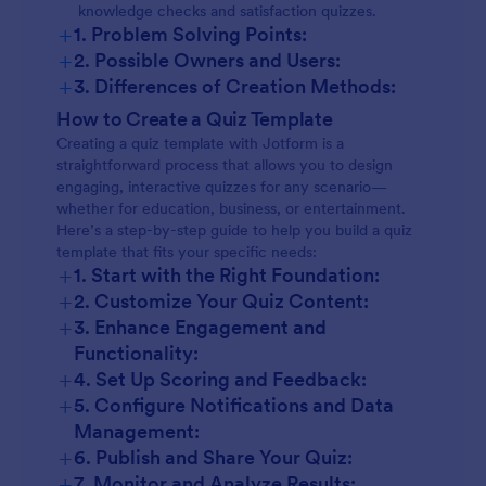
knowledge checks and satisfaction quizzes.
+
1. Problem Solving Points:
+
2. Possible Owners and Users:
+
3. Differences of Creation Methods:
Educational Quizzes:
How to Create a Quiz Template
Creating a quiz template with Jotform is a
straightforward process that allows you to design
engaging, interactive quizzes for any scenario—
Personality or Marketing Quizzes:
whether for education, business, or entertainment.
Here’s a step-by-step guide to help you build a quiz
template that fits your specific needs:
Compliance or Onboarding Quizzes:
+
1. Start with the Right Foundation:
+
2. Customize Your Quiz Content:
+
3. Enhance Engagement and
Event Quizzes:
Functionality:
+
4. Set Up Scoring and Feedback:
+
5. Configure Notifications and Data
Management:
+
6. Publish and Share Your Quiz:
+
7. Monitor and Analyze Results: