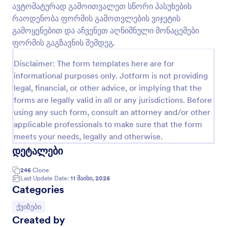
ყველა მონაცემი უსაფრთხოდ შეინახება თქვენს
ავტომატურად გამოითვალეთ სწორი პასუხების
გადახედვა
Jotform ანგარიშში. თქვენ ასევე შეგიძლიათ
რაოდენობა ფორმის გამოთვლების ვიჯეტის
თითოეული მოსწავლის გამოგზავნილი ფორმის
გამოყენებით და აჩვენეთ აღნიშნული მონაცემები
PDF დოკუმენტის სახით შენახვა. არ აქვს
ფორმის გაგზავნის შემდეგ.
მნიშვნელობა თუ რომელ კლასს ასწავლით -
ჩვენი ინტუიციური ფორმის მშენებლის
Disclaimer: The form templates here are for
გამოყენებით თქვენ მარტივად შეძლებთ
informational purposes only. Jotform is not providing
განაახლოთ და მოარგოთ მოცემული მათემატიკის
ქვიზის შაბლონი თქვენი სკოლის და კლასის
legal, financial, or other advice, or implying that the
მოთხოვნებს. დაამატეთ თქვენი ლოგო, დაურთეთ
forms are legally valid in all or any jurisdictions. Before
შესავსები ცხრილები, ატვირთეთ სურათები და
using any such form, consult an attorney and/or other
მოარგეთ ფერთა სქემა თქვენს საჭიროებებს. 100+
applicable professionals to make sure that the form
ხელმისაწვდომი ინტეგრაციების გამოყენებით,
meets your needs, legally and otherwise.
თქვენ შეგიძლიათ მარტივად გაუგზავნოთ ტესტის
შედეგები თქვენს სხვა ონლაინ ანგარიშებსაც -
დეტალები
როგორიცაა Google Sheets, Google Drive და
მრავალი სხვა. დაზოგეთ ღირებული დრო და
246
Clone
ძალისხმევა ჩვენი სრულიად უფასო მათემატიკური
Last Update Date:
11 მაისი, 2026
Categories
ქვიზის შაბლონის გამოყენებით!
Go to Category:
ქვიზები
Created by