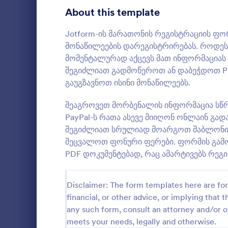
About this template
რეგისტრაციის ფორმები
6
Jotform-ის მარათონის რეგისტრაციის ფო
ხმის მიცემა
5
მონაწილეების დარეგისტრირებას. როდესა
ჩანაწერების ფორმები
4
მომენტალურად აქცევს მათ ინფორმაციას
შეგიძლიათ გადმოწეროთ ან დაბეჭდოთ PDF
აუდიტი
5
გაუგზავნოთ ისინი მონაწილეებს.
დაჯილდოების ფორმები
5
შეაგროვეთ მორბენალის ინფორმაცია სწრ
PayPal-ს რათა ასევე მიიღონ ონლაინ გად
გამოთვლის ფორმები
4
შეგიძლიათ სრულიად მოარგოთ შაბლონის 
კონტენტის ფორმები
შეცვალოთ ფონური ფერები. ფორმის გამო
3
PDF დოკუმენტებად, რაც ამარტივებს რეგი
დონაციის ფორმები
9
დასაქმების ფორმები
14
Disclaimer: The form templates here are for 
financial, or other advice, or implying that th
ჩაწერა
4
any such form, consult an attorney and/or o
meets your needs, legally and otherwise.
შეფასების ფორმები
8