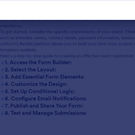
How to Create an Event Registration Form
Creating an event registration form with Jotform is a straightforward 
type, from professional conferences to casual social gatherings. By fo
form that captures all the information you need, streamlines attende
experience.
To get started, consider the specific requirements of your event. Thin
such as attendee names, contact details, payment information, session
Jotform’s flexible platform allows you to build your form from scratch
templates available.
Here’s a step-by-step guide to creating an effective event registratio
+
1. Access the Form Builder:
+
2. Select the Layout:
+
3. Add Essential Form Elements:
+
4. Customize the Design:
+
5. Set Up Conditional Logic:
+
6. Configure Email Notifications:
+
7. Publish and Share Your Form:
+
8. Test and Manage Submissions: