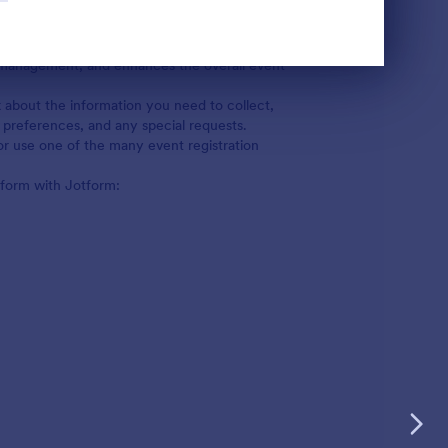
process that can be customized to fit any event
llowing a few simple steps, you can design a
e management, and enhances the overall event
k about the information you need to collect,
 preferences, and any special requests.
 or use one of the many event registration
n form with Jotform: