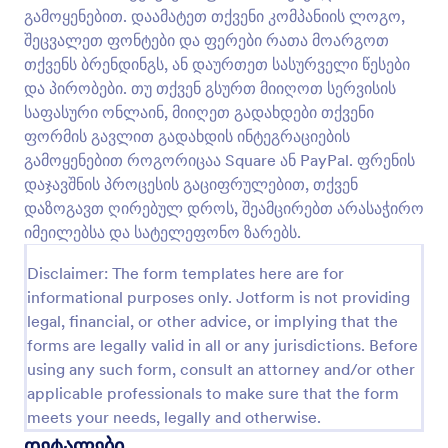
გამოყენებით. დაამატეთ თქვენი კომპანიის ლოგო,
ფრენის დაჯავშნის ფორმა
შეცვალეთ ფონტები და ფერები რათა მოარგოთ
ფრენის დაჯავშნის ფორმა გამოიყენება
თქვენს ბრენდინგს, ან დაურთეთ სასურველი წესები
ავიაკომპანიის ან სამოგზაურო სააგენტოს მიერ
და პირობები. თუ თქვენ გსურთ მიიღოთ სერვისის
რათა შეაგროვოს ყველა საჭირო ინფორმაცია
საფასური ონლაინ, მიიღეთ გადახდები თქვენი
კლიენტებისათვის საჰაერო მოგზაურობის
ფორმის გავლით გადახდის ინტეგრაციების
Go to Category:
დაჯავშნის ფორმები
დასაჯავშნად. დააჩქარეთ ფრენის დაჯავშნის
გამოყენებით როგორიცაა Square ან PayPal. ფრენის
პროცესი პოტენციური მგზავრებისათვის და
გადაიყვანეთ თქვენი ბიზნესი ახალ ეტაპზე ყველა
დაჯავშნის პროცესის გაციფრულებით, თქვენ
შაბლონის გამოყენება
საჭირო ინფორმაციის ერთი მარტივი და დაცული
დაზოგავთ ღირებულ დროს, შეამცირებთ არასაჭირო
ფრენის დაჯავშნის ფორმის გამოყენებით.
იმეილებსა და სატელეფონო ზარებს.
ფორმის მონაცემები უსაფრთხოდ შეინახება
გადახედვა
თქვენს Jotform ანგარიშში, რაც ასევე
Disclaimer: The form templates here are for
დაგეხმარებათ შექმნათ კლიენტთა ინფორმაციის
informational purposes only. Jotform is not providing
მონაცემთა ბაზა - და თუ თქვენ გსურთ უფრო
legal, financial, or other advice, or implying that the
მეტად გააუმჯობესოთ ფუნქციონალი და
გაუგზავნოთ ფორმის მონაცემები თქვენს სხვა
forms are legally valid in all or any jurisdictions. Before
ონლაინ ანგარიშებს, უბრალოდ დააკავშირეთ
using any such form, consult an attorney and/or other
თქვენი ფორმა 130+ აპლიკაციების ინტეგრაციებს.
applicable professionals to make sure that the form
გახადეთ ფრენის დაჯავშნის ფორმა უნიკალური
meets your needs, legally and otherwise.
JotForm-ის ინტუიციური ფორმის მშენებლის
დეტალები
გამოყენებით. დაამატეთ თქვენი კომპანიის