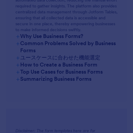
automated data collection, reducing the manual effort
required to gather insights. The platform also provides
centralized data management through Jotform Tables,
ensuring that all collected data is accessible and
secure in one place, thereby empowering businesses
to make informed decisions swiftly.
+
Why Use Business Forms?
+
Common Problems Solved by Business
Forms
+
ユースケースに合わせた機能選定
+
How to Create a Business Form
+
Top Use Cases for Business Forms
+
Summarizing Business Forms
For Managers
Disclaimer: The form templates here are for
For Teams