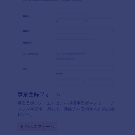
monday.com、Googleドライブ、Salesforce CRMな
どのサードパーティアプリとフォームを連携させれ
ば、デイリーリポートの管理がよりスムーズになり
ます。無料の従業員向けデイリーリポートフォーム
を使えば、オンラインですぐに情報を収集すること
ができるので、面倒な書類作成や時間のかかる毎日
のミーティングは必要ありません。
事業登録フォーム
事業登録フォームとは、小規模事業者やスタートア
ップが事業名・所在地・連絡先を登録するための書
類です。
Go to Category:
ビジネスフォーム