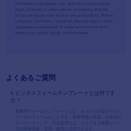
informational purposes only. Jotform is not providing
legal, financial, or other advice, or implying that the
forms are legally valid in all or any jurisdictions. Before
using any such form, consult an attorney and/or other
applicable professionals to make sure that the form
meets your needs, legally and otherwise.
For Customers
よくあるご質問
-
1. ビジネスフォームテンプレートとは何です
か？
業務用フォームテンプレートとは、あらかじめ設計された
デジタルフォームのことです。顧客情報の収集、従業員の
オンボーディング、注文処理など、さまざまな業務シーン
での情報収集・管理・処理に活用できます。