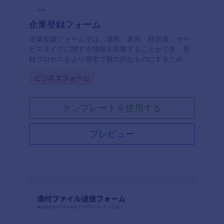
企業登録フォーム
企業登録フォームでは、場所、名前、経営者、サー
ビスタイプに関する情報を収集することができ、登
録プロセスをより簡単で魅力的なものにするための
ツールやウィジェットが用意されています。このフ
Go to Category:
ビジネスフォーム
ォームをベースにして、あなた独自のフォームを作
成することができます。あなたのロゴ、イメージ、
フォント、カラーを追加して、あなたのウェブサイ
テンプレートを使用する
トにフォームを追加したり、スタンドアロンのフォ
ームとして使用することができます。
プレビュー