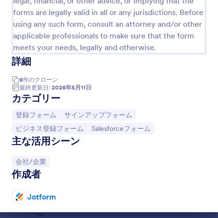
legal, financial, or other advice, or implying that the
forms are legally valid in all or any jurisdictions. Before
イベント参加申込フォーム
using any such form, consult an attorney and/or other
イベント参加申込フォームとは、イベントへの参加
applicable professionals to make sure that the form
申し込みを行うためのフォームです。
meets your needs, legally and otherwise.
詳細
Go to Category:
ビジネスフォーム
6
件の
クローン
最終更新日:
2026年5月11日
テンプレートを使用する
カテゴリー
カテゴリーへ移動：
カテゴリーへ移動：
登録フォーム
サインアップフォーム
プレビュー
カテゴリーへ移動：
カテゴリーへ移動：
ビジネス登録フォーム
Salesforceフォーム
主な活用シーン
カテゴリーへ移動：
会社/企業
作成者
Jotform
終了