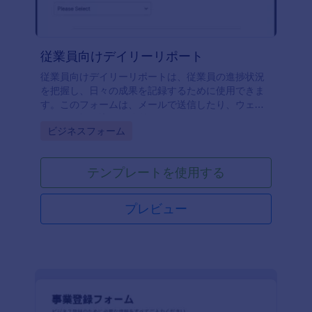
従業員向けデイリーリポート
従業員向けデイリーリポートは、従業員の進捗状況
を把握し、日々の成果を記録するために使用できま
す。このフォームは、メールで送信したり、ウェブ
サイトに埋め込んで簡単にアクセスすることができ
Go to Category:
ビジネスフォーム
ます。また、従業員だけが記入できるようにパスワ
ードで保護することもできます。退勤時間、目標、
完了したタスク、上司への質問など、重要な情報を
テンプレートを使用する
集めることができます。受信内容はJotformのアカウ
ントに保存され、どのデバイスからでも簡単にアク
セスできます。 業務の内容により求められるレポー
プレビュー
トは異なります。Jotformのフォームビルダーを使っ
て、必要な情報を得るために、従業員向けデイリー
リポートをカスタマイズしましょう。Jotformのフォ
ームビルダーを使えば、ドラッグ＆ドロップでフィ
ールドの配置を変えたり、背景画像をアップロード
したり、会社のロゴを入れたりして、プロフェッシ
ョナルに仕上げることができます。Slack、