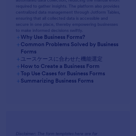
automated data collection, reducing the manual effort
required to gather insights. The platform also provides
centralized data management through Jotform Tables,
ensuring that all collected data is accessible and
secure in one place, thereby empowering businesses
to make informed decisions swiftly.
+
Why Use Business Forms?
+
Common Problems Solved by Business
Forms
+
ユースケースに合わせた機能選定
+
How to Create a Business Form
+
Top Use Cases for Business Forms
+
Summarizing Business Forms
For Managers
Disclaimer: The form templates here are for
For Teams