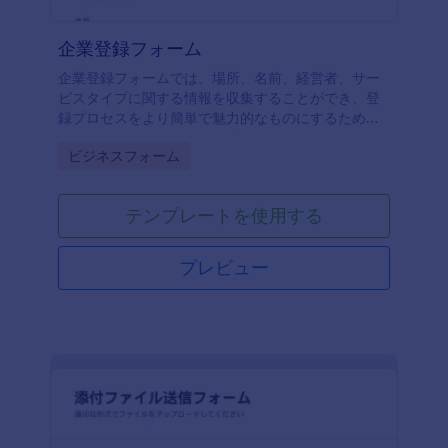
企業登録フォーム
企業登録フォームでは、場所、名前、経営者、サー
ビスタイプに関する情報を収集することができ、登
録プロセスをより簡単で魅力的なものにするための
ツールやウィジェットが用意されています。このフ
Go to Category:
ビジネスフォーム
ォームをベースにして、あなた独自のフォームを作
成することができます。あなたのロゴ、イメージ、
フォント、カラーを追加して、あなたのウェブサイ
テンプレートを使用する
トにフォームを追加したり、スタンドアロンのフォ
ームとして使用することができます。
プレビュー