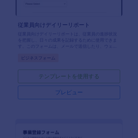
従業員向けデイリーリポート
従業員向けデイリーリポートは、従業員の進捗状況
を把握し、日々の成果を記録するために使用できま
す。このフォームは、メールで送信したり、ウェブ
サイトに埋め込んで簡単にアクセスすることができ
Go to Category:
ビジネスフォーム
ます。また、従業員だけが記入できるようにパスワ
ードで保護することもできます。退勤時間、目標、
完了したタスク、上司への質問など、重要な情報を
テンプレートを使用する
集めることができます。受信内容はJotformのアカウ
ントに保存され、どのデバイスからでも簡単にアク
セスできます。 業務の内容により求められるレポー
プレビュー
トは異なります。Jotformのフォームビルダーを使っ
て、必要な情報を得るために、従業員向けデイリー
リポートをカスタマイズしましょう。Jotformのフォ
ームビルダーを使えば、ドラッグ＆ドロップでフィ
ールドの配置を変えたり、背景画像をアップロード
したり、会社のロゴを入れたりして、プロフェッシ
ョナルに仕上げることができます。Slack、