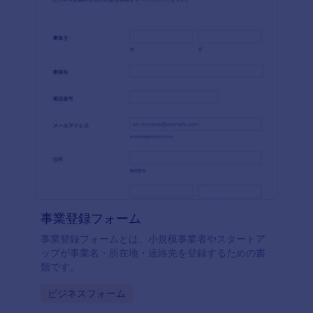
monday.com、Googleドライブ、Salesforce CRMな
どのサードパーティアプリとフォームを連携させれ
ば、デイリーリポートの管理がよりスムーズになり
ます。無料の従業員向けデイリーリポートフォーム
を使えば、オンラインですぐに情報を収集すること
ができるので、面倒な書類作成や時間のかかる毎日
のミーティングは必要ありません。
事業登録フォーム
事業登録フォームとは、小規模事業者やスタートア
ップが事業名・所在地・連絡先を登録するための書
類です。
Go to Category:
ビジネスフォーム