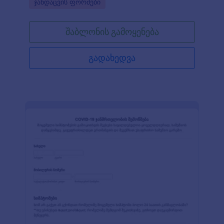
Go to Category:
ჯანდაცვის ფორმები
შაბლონის გამოყენება
გადახედვა