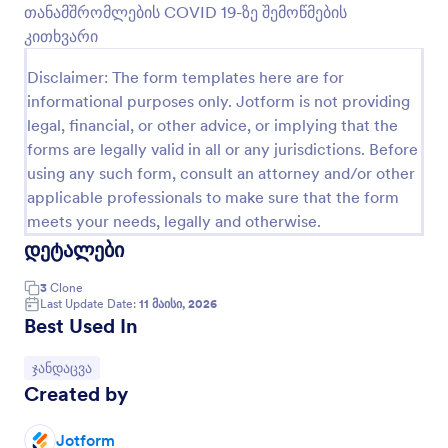
თანამშრომლების COVID 19-ზე შემოწმების
გადახედვა
კითხვარი
Disclaimer: The form templates here are for
informational purposes only. Jotform is not providing
legal, financial, or other advice, or implying that the
forms are legally valid in all or any jurisdictions. Before
using any such form, consult an attorney and/or other
applicable professionals to make sure that the form
meets your needs, legally and otherwise.
დეტალები
3
Clone
Last Update Date:
11 მაისი, 2026
Best Used In
Go to Category:
ჯანდაცვა
Created by
Jotform